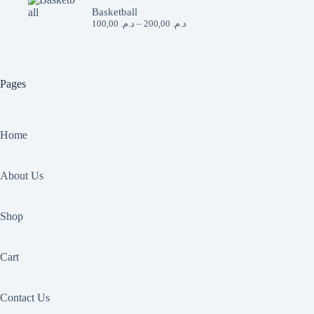
Basketball
Price
100,00
د.م.
–
200,00
د.م.
range:
د.م. 100,00
through
د.م. 200,00
Pages
Home
About Us
Shop
Cart
Contact Us