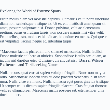
Exploring the World of Extreme Sports
Proin mollis diam vel molestie dapibus. Ut mauris velit, porta tincidunt
diam non, scelerisque tristique ex. Ut ex elit, mattis sit amet quam sit
amet, posuere vulputate nisi. Donec pulvinar, velit ac elementum
pretium, purus est rutrum turpis, non posuere mauris nisi vitae velit.
Proin tellus justo, mollis et blandit ac, bibendum eu metus. Quisque eu
est vulputate, lacinia neque ac, interdum turpis.
“Maecenas iaculis pharetra nunc sit amet malesuada. Nulla facilisi.
Fusce molestie at libero at ultricies. Suspendisse iaculis orci quam, at
iaculis nisl dapibus eget. Quisque quis aliquet nisl.”
Darrel Wilson
Excitement and Thrill-seeking Nature
Nullam consequat eros at sapien volutpat fringilla. Nunc non magna
odio. Suspendisse lobortis felis eu odio placerat venenatis in sit amet
urna. Nulla vitae erat nunc. Nulla id massa eget purus gravida tristique.
Ut semper tellus dictum sapien fringilla placerat. Cras feugiat rhoncus
velit eu ullamcorper. Maecenas mattis posuere est, eget semper urna
tincidunt nec.